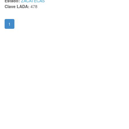
Estado:
ZACATECAS
Clave LADA:
478
1