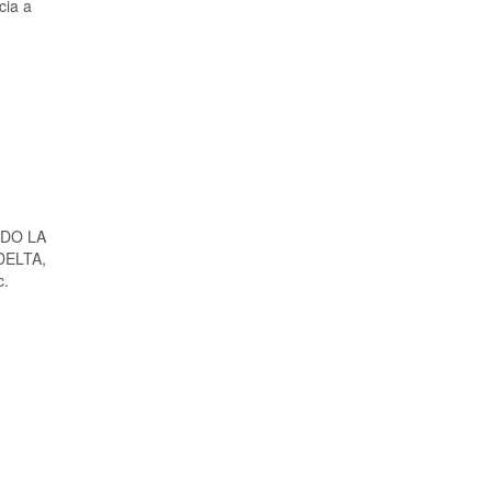
cia a
ADO LA
DELTA,
c.