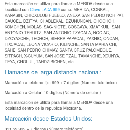
Esta marcación se utiliza para llamar a MERIDA desde una
localidad con
Clave LADA 999
como: MERIDA, CONKAL,
KANASIN, CHICXULUB PUEBLO, ANEXA SAN PEDRO NOH PAT,
CAUCEL, DZITYA, CHABLEKAL, DZUNUNCAN, CHOCHOH,
KOMCHEN, MOLAS, SAC-NICTE, COSGAYA, XMATKUIL, SAN
ANTONIO TEHUITZ, SAN ANTONIO TZACALA, NOC AC,
DZOYAXCHE, TECHOH, SIERRA PAPACAL, YAXNIC, ONCAN,
TIXCACAL, LEONA VICARIO, KILINCHE, SANTA MARIA CHI,
SAHE, SAN PEDRO CHIMAY, SANTA CRUZ PALOMEQUE,
SITPACH, X-CUYUM, SAN JOSE TZAL, TAMANCHE, XCUNYA,
TEYA, CHOLUL, TAHDZIBICHEN, etc.
Llamadas de larga distancia nacional:
Marcación a teléfono fijo: 999 + 7 dígitos (Número telefónico)
Marcación a Celular: 10 dígitos (Número de celular )
Esta marcación se utiliza para llamar a MERIDA desde una
localidad dentro de la republica Mexicana.
Marcación desde Estados Unidos:
011 52 999 + 7 dígitos (Número telefónico)