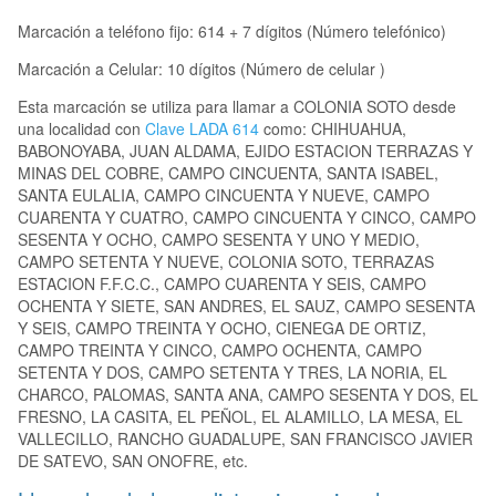
Marcación a teléfono fijo: 614 + 7 dígitos (Número telefónico)
Marcación a Celular: 10 dígitos (Número de celular )
Esta marcación se utiliza para llamar a COLONIA SOTO desde
una localidad con
Clave LADA 614
como: CHIHUAHUA,
BABONOYABA, JUAN ALDAMA, EJIDO ESTACION TERRAZAS Y
MINAS DEL COBRE, CAMPO CINCUENTA, SANTA ISABEL,
SANTA EULALIA, CAMPO CINCUENTA Y NUEVE, CAMPO
CUARENTA Y CUATRO, CAMPO CINCUENTA Y CINCO, CAMPO
SESENTA Y OCHO, CAMPO SESENTA Y UNO Y MEDIO,
CAMPO SETENTA Y NUEVE, COLONIA SOTO, TERRAZAS
ESTACION F.F.C.C., CAMPO CUARENTA Y SEIS, CAMPO
OCHENTA Y SIETE, SAN ANDRES, EL SAUZ, CAMPO SESENTA
Y SEIS, CAMPO TREINTA Y OCHO, CIENEGA DE ORTIZ,
CAMPO TREINTA Y CINCO, CAMPO OCHENTA, CAMPO
SETENTA Y DOS, CAMPO SETENTA Y TRES, LA NORIA, EL
CHARCO, PALOMAS, SANTA ANA, CAMPO SESENTA Y DOS, EL
FRESNO, LA CASITA, EL PEÑOL, EL ALAMILLO, LA MESA, EL
VALLECILLO, RANCHO GUADALUPE, SAN FRANCISCO JAVIER
DE SATEVO, SAN ONOFRE, etc.