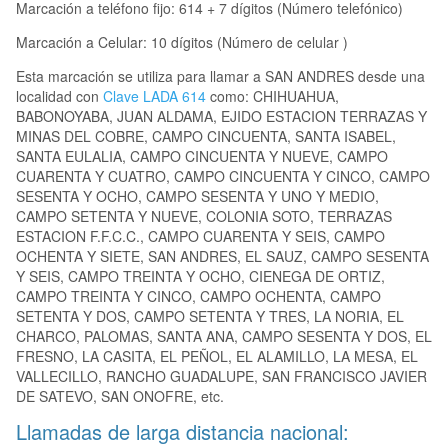
Marcación a teléfono fijo: 614 + 7 dígitos (Número telefónico)
Marcación a Celular: 10 dígitos (Número de celular )
Esta marcación se utiliza para llamar a SAN ANDRES desde una
localidad con
Clave LADA 614
como: CHIHUAHUA,
BABONOYABA, JUAN ALDAMA, EJIDO ESTACION TERRAZAS Y
MINAS DEL COBRE, CAMPO CINCUENTA, SANTA ISABEL,
SANTA EULALIA, CAMPO CINCUENTA Y NUEVE, CAMPO
CUARENTA Y CUATRO, CAMPO CINCUENTA Y CINCO, CAMPO
SESENTA Y OCHO, CAMPO SESENTA Y UNO Y MEDIO,
CAMPO SETENTA Y NUEVE, COLONIA SOTO, TERRAZAS
ESTACION F.F.C.C., CAMPO CUARENTA Y SEIS, CAMPO
OCHENTA Y SIETE, SAN ANDRES, EL SAUZ, CAMPO SESENTA
Y SEIS, CAMPO TREINTA Y OCHO, CIENEGA DE ORTIZ,
CAMPO TREINTA Y CINCO, CAMPO OCHENTA, CAMPO
SETENTA Y DOS, CAMPO SETENTA Y TRES, LA NORIA, EL
CHARCO, PALOMAS, SANTA ANA, CAMPO SESENTA Y DOS, EL
FRESNO, LA CASITA, EL PEÑOL, EL ALAMILLO, LA MESA, EL
VALLECILLO, RANCHO GUADALUPE, SAN FRANCISCO JAVIER
DE SATEVO, SAN ONOFRE, etc.
Llamadas de larga distancia nacional: