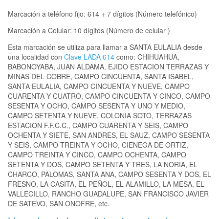
Marcación a teléfono fijo: 614 + 7 dígitos (Número telefónico)
Marcación a Celular: 10 dígitos (Número de celular )
Esta marcación se utiliza para llamar a SANTA EULALIA desde
una localidad con
Clave LADA 614
como: CHIHUAHUA,
BABONOYABA, JUAN ALDAMA, EJIDO ESTACION TERRAZAS Y
MINAS DEL COBRE, CAMPO CINCUENTA, SANTA ISABEL,
SANTA EULALIA, CAMPO CINCUENTA Y NUEVE, CAMPO
CUARENTA Y CUATRO, CAMPO CINCUENTA Y CINCO, CAMPO
SESENTA Y OCHO, CAMPO SESENTA Y UNO Y MEDIO,
CAMPO SETENTA Y NUEVE, COLONIA SOTO, TERRAZAS
ESTACION F.F.C.C., CAMPO CUARENTA Y SEIS, CAMPO
OCHENTA Y SIETE, SAN ANDRES, EL SAUZ, CAMPO SESENTA
Y SEIS, CAMPO TREINTA Y OCHO, CIENEGA DE ORTIZ,
CAMPO TREINTA Y CINCO, CAMPO OCHENTA, CAMPO
SETENTA Y DOS, CAMPO SETENTA Y TRES, LA NORIA, EL
CHARCO, PALOMAS, SANTA ANA, CAMPO SESENTA Y DOS, EL
FRESNO, LA CASITA, EL PEÑOL, EL ALAMILLO, LA MESA, EL
VALLECILLO, RANCHO GUADALUPE, SAN FRANCISCO JAVIER
DE SATEVO, SAN ONOFRE, etc.