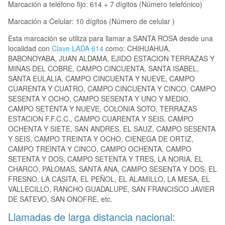
Marcación a teléfono fijo: 614 + 7 dígitos (Número telefónico)
Marcación a Celular: 10 dígitos (Número de celular )
Esta marcación se utiliza para llamar a SANTA ROSA desde una
localidad con
Clave LADA 614
como: CHIHUAHUA,
BABONOYABA, JUAN ALDAMA, EJIDO ESTACION TERRAZAS Y
MINAS DEL COBRE, CAMPO CINCUENTA, SANTA ISABEL,
SANTA EULALIA, CAMPO CINCUENTA Y NUEVE, CAMPO
CUARENTA Y CUATRO, CAMPO CINCUENTA Y CINCO, CAMPO
SESENTA Y OCHO, CAMPO SESENTA Y UNO Y MEDIO,
CAMPO SETENTA Y NUEVE, COLONIA SOTO, TERRAZAS
ESTACION F.F.C.C., CAMPO CUARENTA Y SEIS, CAMPO
OCHENTA Y SIETE, SAN ANDRES, EL SAUZ, CAMPO SESENTA
Y SEIS, CAMPO TREINTA Y OCHO, CIENEGA DE ORTIZ,
CAMPO TREINTA Y CINCO, CAMPO OCHENTA, CAMPO
SETENTA Y DOS, CAMPO SETENTA Y TRES, LA NORIA, EL
CHARCO, PALOMAS, SANTA ANA, CAMPO SESENTA Y DOS, EL
FRESNO, LA CASITA, EL PEÑOL, EL ALAMILLO, LA MESA, EL
VALLECILLO, RANCHO GUADALUPE, SAN FRANCISCO JAVIER
DE SATEVO, SAN ONOFRE, etc.
Llamadas de larga distancia nacional: