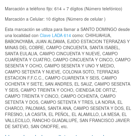
Marcación a teléfono fijo: 614 + 7 dígitos (Número telefónico)
Marcación a Celular: 10 dígitos (Número de celular )
Esta marcación se utiliza para llamar a SANTO DOMINGO desde
una localidad con
Clave LADA 614
como: CHIHUAHUA,
BABONOYABA, JUAN ALDAMA, EJIDO ESTACION TERRAZAS Y
MINAS DEL COBRE, CAMPO CINCUENTA, SANTA ISABEL,
SANTA EULALIA, CAMPO CINCUENTA Y NUEVE, CAMPO
CUARENTA Y CUATRO, CAMPO CINCUENTA Y CINCO, CAMPO
SESENTA Y OCHO, CAMPO SESENTA Y UNO Y MEDIO,
CAMPO SETENTA Y NUEVE, COLONIA SOTO, TERRAZAS
ESTACION F.F.C.C., CAMPO CUARENTA Y SEIS, CAMPO
OCHENTA Y SIETE, SAN ANDRES, EL SAUZ, CAMPO SESENTA
Y SEIS, CAMPO TREINTA Y OCHO, CIENEGA DE ORTIZ,
CAMPO TREINTA Y CINCO, CAMPO OCHENTA, CAMPO
SETENTA Y DOS, CAMPO SETENTA Y TRES, LA NORIA, EL
CHARCO, PALOMAS, SANTA ANA, CAMPO SESENTA Y DOS, EL
FRESNO, LA CASITA, EL PEÑOL, EL ALAMILLO, LA MESA, EL
VALLECILLO, RANCHO GUADALUPE, SAN FRANCISCO JAVIER
DE SATEVO, SAN ONOFRE, etc.