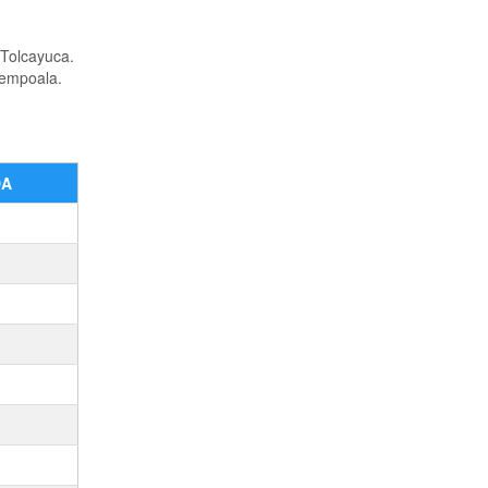
 Tolcayuca.
Zempoala.
DA