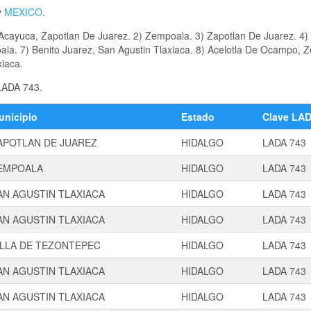
y
MEXICO
.
Acayuca, Zapotlan De Juarez. 2) Zempoala. 3) Zapotlan De Juarez. 4)
ala. 7) Benito Juarez, San Agustin Tlaxiaca. 8) Acelotla De Ocampo, 
xiaca.
 LADA 743.
unicipio
Estado
Clave LA
APOTLAN DE JUAREZ
HIDALGO
LADA 743
EMPOALA
HIDALGO
LADA 743
AN AGUSTIN TLAXIACA
HIDALGO
LADA 743
AN AGUSTIN TLAXIACA
HIDALGO
LADA 743
ILLA DE TEZONTEPEC
HIDALGO
LADA 743
AN AGUSTIN TLAXIACA
HIDALGO
LADA 743
AN AGUSTIN TLAXIACA
HIDALGO
LADA 743