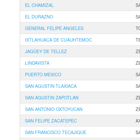
EL CHAMIZAL
S
EL DURAZNO
S
GENERAL FELIPE ANGELES
T
IXTLAHUACA DE CUAUHTEMOC
T
JAGÜEY DE TELLEZ
Z
LINDAVISTA
Z
PUERTO MEXICO
S
SAN AGUSTIN TLAXIACA
S
SAN AGUSTIN ZAPOTLAN
Z
SAN ANTONIO OXTOYUCAN
Z
SAN FELIPE ZACATEPEC
A
SAN FRANCISCO TECAJIQUE
S