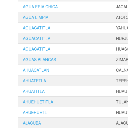
AGUA FRIA CHICA
JACA
AGUA LIMPIA
ATOT
AGUACATITLA
YAHU
AGUACATITLA
HUEJ
AGUACATITLA
HUAS
AGUAS BLANCAS
ZIMA
AHUACATLAN
CALNA
AHUATETLA
TEPE
AHUATITLA
HUAU
AHUEHUETITLA
TULA
AHUEHUETL
HUAU
AJACUBA
AJAC