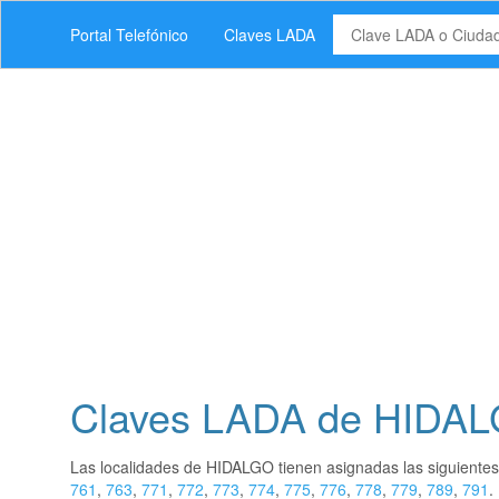
Portal Telefónico
Claves LADA
Claves LADA de HIDA
Las localidades de HIDALGO tienen asignadas las siguient
761
,
763
,
771
,
772
,
773
,
774
,
775
,
776
,
778
,
779
,
789
,
791
.