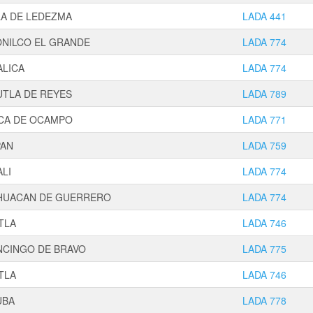
LA DE LEDEZMA
LADA 441
ONILCO EL GRANDE
LADA 774
ALICA
LADA 774
UTLA DE REYES
LADA 789
CA DE OCAMPO
LADA 771
PAN
LADA 759
LI
LADA 774
HUACAN DE GUERRERO
LADA 774
TLA
LADA 746
NCINGO DE BRAVO
LADA 775
TLA
LADA 746
UBA
LADA 778