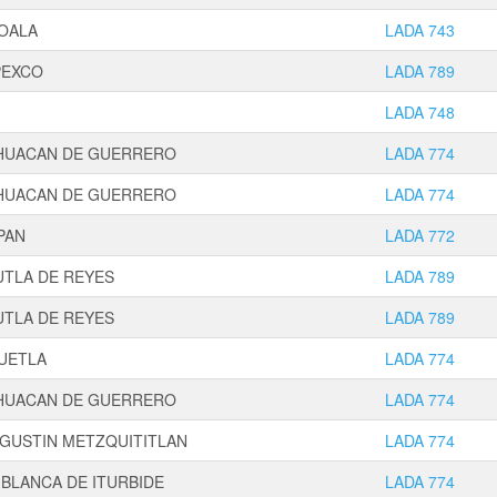
OALA
LADA 743
PEXCO
LADA 789
LADA 748
HUACAN DE GUERRERO
LADA 774
HUACAN DE GUERRERO
LADA 774
PAN
LADA 772
UTLA DE REYES
LADA 789
UTLA DE REYES
LADA 789
UETLA
LADA 774
HUACAN DE GUERRERO
LADA 774
AGUSTIN METZQUITITLAN
LADA 774
BLANCA DE ITURBIDE
LADA 774