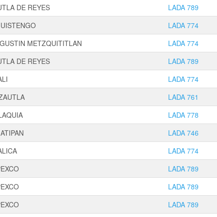
UTLA DE REYES
LADA 789
GUISTENGO
LADA 774
AGUSTIN METZQUITITLAN
LADA 774
UTLA DE REYES
LADA 789
LI
LADA 774
ZAUTLA
LADA 761
LAQUIA
LADA 778
ATIPAN
LADA 746
ALICA
LADA 774
PEXCO
LADA 789
PEXCO
LADA 789
PEXCO
LADA 789