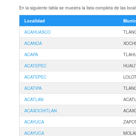
En la siguiente tabla se muestra la lista completa de las l
Localidad
Munic
ACAHUASCO
TLAN
ACANOA
XOCHI
ACAPA
TLAHU
ACATEPEC
HUAU
ACATEPEC
LOLO
ACATIPA
TLAN
ACATLAN
ACAT
ACAXOCHITLAN
ACAX
ACAYUCA
ZAPO
ACAYUCA
MOLA