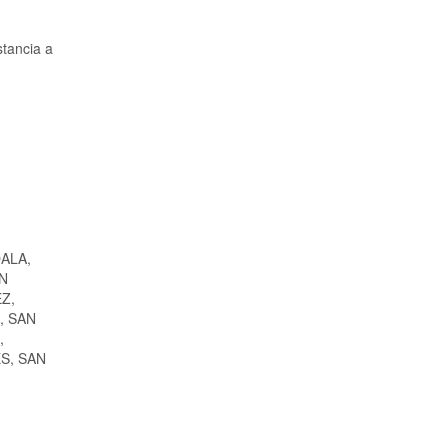
stancia a
ALA,
N
Z,
, SAN
,
S, SAN