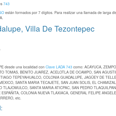
es
743
GO
están formados por 7 dígitos. Para realizar una llamada de larga di
A.
alupe, Villa De Tezontepec
)
PE desde una localidad con
Clave LADA 743
como: ACAYUCA, ZEMPO
TO TOMAS, BENITO JUAREZ, ACELOTLA DE OCAMPO, SAN AGUSTI
ANTIAGO TEPEYAHUALCO, COLONIA GUADALUPE, JAGÜEY DE TELLE
XICO, SANTA MARIA TECAJETE, SAN JUAN SOLIS, EL CHAMIZAL
O TLAJOMULCO, SANTA MARIA ATICPAC, SAN PEDRO TLAQUILPAN
E ESPAÑITA, COLONIA NUEVA TLAXIACA, GENERAL FELIPE ANGELE
RRERO, etc.
: