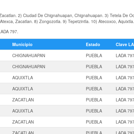
 Zacatlan. 2) Ciudad De Chignahuapan, Chignahuapan. 3) Tetela De O
 Atexca, Zacatlan. 8) Zongozotla. 9) Tepetzintla. 10) Atecoxco, Aquixtla
 LADA 797.
Municipio
Estado
Clave L
CHIGNAHUAPAN
PUEBLA
LADA 79
CHIGNAHUAPAN
PUEBLA
LADA 79
AQUIXTLA
PUEBLA
LADA 79
AQUIXTLA
PUEBLA
LADA 79
ZACATLAN
PUEBLA
LADA 79
AQUIXTLA
PUEBLA
LADA 79
ZACATLAN
PUEBLA
LADA 79
ZACATLAN
PUEBLA
LADA 79