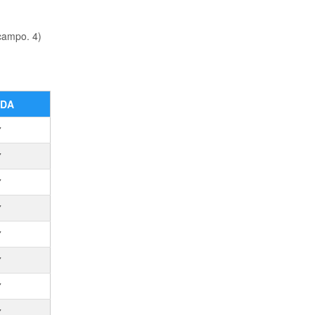
campo. 4)
.
ADA
7
7
7
7
7
7
7
7