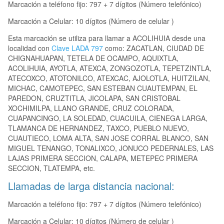
Marcación a teléfono fijo: 797 + 7 dígitos (Número telefónico)
Marcación a Celular: 10 dígitos (Número de celular )
Esta marcación se utiliza para llamar a ACOLIHUIA desde una
localidad con
Clave LADA 797
como: ZACATLAN, CIUDAD DE
CHIGNAHUAPAN, TETELA DE OCAMPO, AQUIXTLA,
ACOLIHUIA, AYOTLA, ATEXCA, ZONGOZOTLA, TEPETZINTLA,
ATECOXCO, ATOTONILCO, ATEXCAC, AJOLOTLA, HUITZILAN,
MICHAC, CAMOTEPEC, SAN ESTEBAN CUAUTEMPAN, EL
PAREDON, CRUZTITLA, JICOLAPA, SAN CRISTOBAL
XOCHIMILPA, LLANO GRANDE, CRUZ COLORADA,
CUAPANCINGO, LA SOLEDAD, CUACUILA, CIENEGA LARGA,
TLAMANCA DE HERNANDEZ, TAXCO, PUEBLO NUEVO,
CUAUTIECO, LOMA ALTA, SAN JOSE CORRAL BLANCO, SAN
MIGUEL TENANGO, TONALIXCO, JONUCO PEDERNALES, LAS
LAJAS PRIMERA SECCION, CALAPA, METEPEC PRIMERA
SECCION, TLATEMPA, etc.
Llamadas de larga distancia nacional:
Marcación a teléfono fijo: 797 + 7 dígitos (Número telefónico)
Marcación a Celular: 10 dígitos (Número de celular )