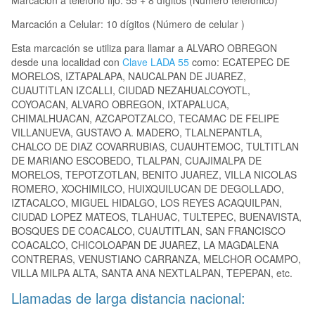
Marcación a teléfono fijo: 55 + 8 dígitos (Número telefónico)
Marcación a Celular: 10 dígitos (Número de celular )
Esta marcación se utiliza para llamar a ALVARO OBREGON
desde una localidad con
Clave LADA 55
como: ECATEPEC DE
MORELOS, IZTAPALAPA, NAUCALPAN DE JUAREZ,
CUAUTITLAN IZCALLI, CIUDAD NEZAHUALCOYOTL,
COYOACAN, ALVARO OBREGON, IXTAPALUCA,
CHIMALHUACAN, AZCAPOTZALCO, TECAMAC DE FELIPE
VILLANUEVA, GUSTAVO A. MADERO, TLALNEPANTLA,
CHALCO DE DIAZ COVARRUBIAS, CUAUHTEMOC, TULTITLAN
DE MARIANO ESCOBEDO, TLALPAN, CUAJIMALPA DE
MORELOS, TEPOTZOTLAN, BENITO JUAREZ, VILLA NICOLAS
ROMERO, XOCHIMILCO, HUIXQUILUCAN DE DEGOLLADO,
IZTACALCO, MIGUEL HIDALGO, LOS REYES ACAQUILPAN,
CIUDAD LOPEZ MATEOS, TLAHUAC, TULTEPEC, BUENAVISTA,
BOSQUES DE COACALCO, CUAUTITLAN, SAN FRANCISCO
COACALCO, CHICOLOAPAN DE JUAREZ, LA MAGDALENA
CONTRERAS, VENUSTIANO CARRANZA, MELCHOR OCAMPO,
VILLA MILPA ALTA, SANTA ANA NEXTLALPAN, TEPEPAN, etc.
Llamadas de larga distancia nacional: