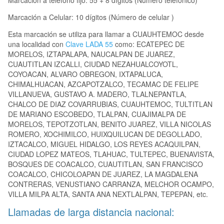
Marcación a teléfono fijo: 55 + 8 dígitos (Número telefónico)
Marcación a Celular: 10 dígitos (Número de celular )
Esta marcación se utiliza para llamar a CUAUHTEMOC desde
una localidad con
Clave LADA 55
como: ECATEPEC DE
MORELOS, IZTAPALAPA, NAUCALPAN DE JUAREZ,
CUAUTITLAN IZCALLI, CIUDAD NEZAHUALCOYOTL,
COYOACAN, ALVARO OBREGON, IXTAPALUCA,
CHIMALHUACAN, AZCAPOTZALCO, TECAMAC DE FELIPE
VILLANUEVA, GUSTAVO A. MADERO, TLALNEPANTLA,
CHALCO DE DIAZ COVARRUBIAS, CUAUHTEMOC, TULTITLAN
DE MARIANO ESCOBEDO, TLALPAN, CUAJIMALPA DE
MORELOS, TEPOTZOTLAN, BENITO JUAREZ, VILLA NICOLAS
ROMERO, XOCHIMILCO, HUIXQUILUCAN DE DEGOLLADO,
IZTACALCO, MIGUEL HIDALGO, LOS REYES ACAQUILPAN,
CIUDAD LOPEZ MATEOS, TLAHUAC, TULTEPEC, BUENAVISTA,
BOSQUES DE COACALCO, CUAUTITLAN, SAN FRANCISCO
COACALCO, CHICOLOAPAN DE JUAREZ, LA MAGDALENA
CONTRERAS, VENUSTIANO CARRANZA, MELCHOR OCAMPO,
VILLA MILPA ALTA, SANTA ANA NEXTLALPAN, TEPEPAN, etc.
Llamadas de larga distancia nacional: