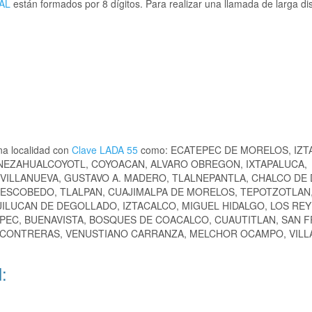
AL
están formados por 8 dígitos. Para realizar una llamada de larga di
na localidad con
Clave LADA 55
como: ECATEPEC DE MORELOS, IZT
 NEZAHUALCOYOTL, COYOACAN, ALVARO OBREGON, IXTAPALUCA,
VILLANUEVA, GUSTAVO A. MADERO, TLALNEPANTLA, CHALCO DE 
ESCOBEDO, TLALPAN, CUAJIMALPA DE MORELOS, TEPOTZOTLAN,
UILUCAN DE DEGOLLADO, IZTACALCO, MIGUEL HIDALGO, LOS RE
EPEC, BUENAVISTA, BOSQUES DE COACALCO, CUAUTITLAN, SAN 
 CONTRERAS, VENUSTIANO CARRANZA, MELCHOR OCAMPO, VILLA
: