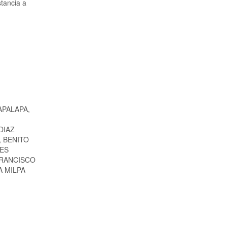
stancia a
APALAPA,
DIAZ
 BENITO
YES
FRANCISCO
 MILPA