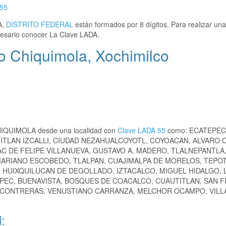
55
A,
DISTRITO FEDERAL
están formados por 8 dígitos. Para realizar un
sario conocer La Clave LADA.
o Chiquimola, Xochimilco
CHIQUIMOLA desde una localidad con
Clave LADA 55
como: ECATEPEC
ITLAN IZCALLI, CIUDAD NEZAHUALCOYOTL, COYOACAN, ALVARO
C DE FELIPE VILLANUEVA, GUSTAVO A. MADERO, TLALNEPANTLA
MARIANO ESCOBEDO, TLALPAN, CUAJIMALPA DE MORELOS, TEPO
, HUIXQUILUCAN DE DEGOLLADO, IZTACALCO, MIGUEL HIDALGO, 
EPEC, BUENAVISTA, BOSQUES DE COACALCO, CUAUTITLAN, SAN 
 CONTRERAS, VENUSTIANO CARRANZA, MELCHOR OCAMPO, VILLA
: