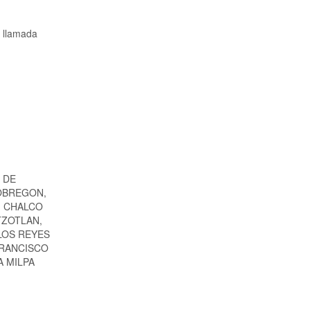
a llamada
 DE
 OBREGON,
, CHALCO
TZOTLAN,
LOS REYES
FRANCISCO
 MILPA