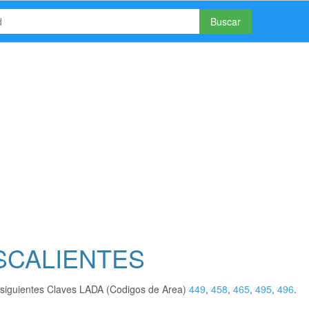
Buscar
ASCALIENTES
siguientes Claves LADA (Codigos de Area)
449
,
458
,
465
,
495
,
496
.