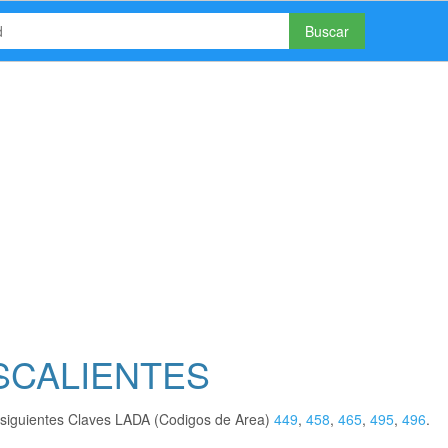
Buscar
ASCALIENTES
siguientes Claves LADA (Codigos de Area)
449
,
458
,
465
,
495
,
496
.