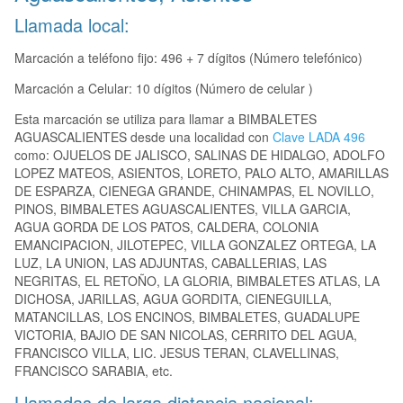
Llamada local:
Marcación a teléfono fijo: 496 + 7 dígitos (Número telefónico)
Marcación a Celular: 10 dígitos (Número de celular )
Esta marcación se utiliza para llamar a BIMBALETES
AGUASCALIENTES desde una localidad con
Clave LADA 496
como: OJUELOS DE JALISCO, SALINAS DE HIDALGO, ADOLFO
LOPEZ MATEOS, ASIENTOS, LORETO, PALO ALTO, AMARILLAS
DE ESPARZA, CIENEGA GRANDE, CHINAMPAS, EL NOVILLO,
PINOS, BIMBALETES AGUASCALIENTES, VILLA GARCIA,
AGUA GORDA DE LOS PATOS, CALDERA, COLONIA
EMANCIPACION, JILOTEPEC, VILLA GONZALEZ ORTEGA, LA
LUZ, LA UNION, LAS ADJUNTAS, CABALLERIAS, LAS
NEGRITAS, EL RETOÑO, LA GLORIA, BIMBALETES ATLAS, LA
DICHOSA, JARILLAS, AGUA GORDITA, CIENEGUILLA,
MATANCILLAS, LOS ENCINOS, BIMBALETES, GUADALUPE
VICTORIA, BAJIO DE SAN NICOLAS, CERRITO DEL AGUA,
FRANCISCO VILLA, LIC. JESUS TERAN, CLAVELLINAS,
FRANCISCO SARABIA, etc.
Llamadas de larga distancia nacional: