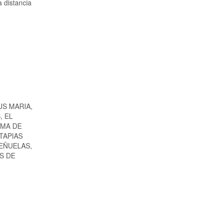
a distancia
US MARIA,
, EL
OMA DE
TAPIAS
PEÑUELAS,
S DE