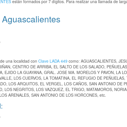
ENTES
están formados por 7 dígitos. Para realizar una llamada de larg
, Aguascalientes
)
de una localidad con
Clave LADA 449
como: AGUASCALIENTES, JES
RIÑAN, CENTRO DE ARRIBA, EL SALTO DE LOS SALADO, PEÑUELAS
, EJIDO LA GUAYANA, GRAL. JOSE MA. MORELOS Y PAVON, LA L
VALLE, LOS CUERVOS, LA TOMATINA, EL REFUGIO DE PEÑUELAS, 
DO, LOS ARQUITOS, EL VERGEL, LOS CAÑOS, SAN ANTONIO DE 
ID, LOS NEGRITOS, LOS VAZQUEZ, EL TRIGO, MATAMOROS, NORIA
 LOS ARENALES, SAN ANTONIO DE LOS HORCONES, etc.
:
)