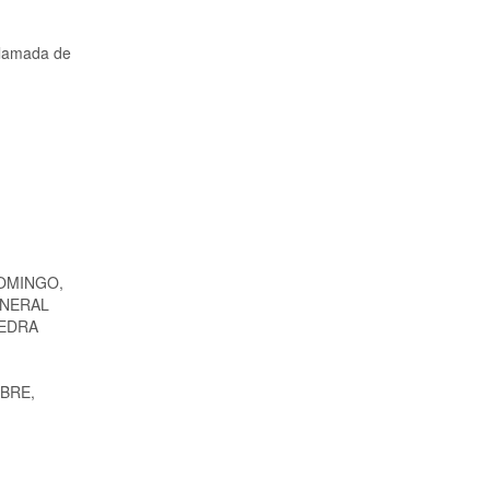
llamada de
OMINGO,
ENERAL
IEDRA
MBRE,