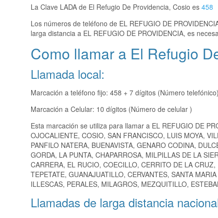
La Clave LADA de El Refugio De Providencia, Cosio es
458
Los números de teléfono de EL REFUGIO DE PROVIDENCI
larga distancia a EL REFUGIO DE PROVIDENCIA, es necesa
Como llamar a El Refugio De
Llamada local:
Marcación a teléfono fijo: 458 + 7 dígitos (Número telefónico
Marcación a Celular: 10 dígitos (Número de celular )
Esta marcación se utiliza para llamar a EL REFUGIO DE P
OJOCALIENTE, COSIO, SAN FRANCISCO, LUIS MOYA, VI
PANFILO NATERA, BUENAVISTA, GENARO CODINA, DULC
GORDA, LA PUNTA, CHAPARROSA, MILPILLAS DE LA SIE
CARRERA, EL RUCIO, COECILLO, CERRITO DE LA CRUZ,
TEPETATE, GUANAJUATILLO, CERVANTES, SANTA MARIA 
ILLESCAS, PERALES, MILAGROS, MEZQUITILLO, ESTEBAN
Llamadas de larga distancia nacional