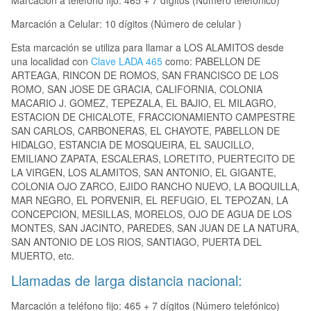
Marcación a teléfono fijo: 465 + 7 dígitos (Número telefónico)
Marcación a Celular: 10 dígitos (Número de celular )
Esta marcación se utiliza para llamar a LOS ALAMITOS desde
una localidad con
Clave LADA 465
como: PABELLON DE
ARTEAGA, RINCON DE ROMOS, SAN FRANCISCO DE LOS
ROMO, SAN JOSE DE GRACIA, CALIFORNIA, COLONIA
MACARIO J. GOMEZ, TEPEZALA, EL BAJIO, EL MILAGRO,
ESTACION DE CHICALOTE, FRACCIONAMIENTO CAMPESTRE
SAN CARLOS, CARBONERAS, EL CHAYOTE, PABELLON DE
HIDALGO, ESTANCIA DE MOSQUEIRA, EL SAUCILLO,
EMILIANO ZAPATA, ESCALERAS, LORETITO, PUERTECITO DE
LA VIRGEN, LOS ALAMITOS, SAN ANTONIO, EL GIGANTE,
COLONIA OJO ZARCO, EJIDO RANCHO NUEVO, LA BOQUILLA,
MAR NEGRO, EL PORVENIR, EL REFUGIO, EL TEPOZAN, LA
CONCEPCION, MESILLAS, MORELOS, OJO DE AGUA DE LOS
MONTES, SAN JACINTO, PAREDES, SAN JUAN DE LA NATURA,
SAN ANTONIO DE LOS RIOS, SANTIAGO, PUERTA DEL
MUERTO, etc.
Llamadas de larga distancia nacional:
Marcación a teléfono fijo: 465 + 7 dígitos (Número telefónico)