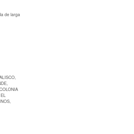
da de larga
ALISCO,
NDE,
 COLONIA
 EL
INOS,