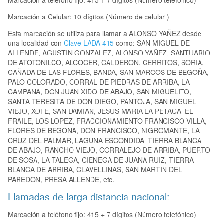
Marcación a teléfono fijo: 415 + 7 dígitos (Número telefónico)
Marcación a Celular: 10 dígitos (Número de celular )
Esta marcación se utiliza para llamar a ALONSO YAÑEZ desde
una localidad con
Clave LADA 415
como: SAN MIGUEL DE
ALLENDE, AGUSTIN GONZALEZ, ALONSO YAÑEZ, SANTUARIO
DE ATOTONILCO, ALCOCER, CALDERON, CERRITOS, SORIA,
CAÑADA DE LAS FLORES, BANDA, SAN MARCOS DE BEGOÑA,
PALO COLORADO, CORRAL DE PIEDRAS DE ARRIBA, LA
CAMPANA, DON JUAN XIDO DE ABAJO, SAN MIGUELITO,
SANTA TERESITA DE DON DIEGO, PANTOJA, SAN MIGUEL
VIEJO, XOTE, SAN DAMIAN, JESUS MARIA LA PETACA, EL
FRAILE, LOS LOPEZ, FRACCIONAMIENTO FRANCISCO VILLA,
FLORES DE BEGOÑA, DON FRANCISCO, NIGROMANTE, LA
CRUZ DEL PALMAR, LAGUNA ESCONDIDA, TIERRA BLANCA
DE ABAJO, RANCHO VIEJO, CORRALEJO DE ARRIBA, PUERTO
DE SOSA, LA TALEGA, CIENEGA DE JUANA RUIZ, TIERRA
BLANCA DE ARRIBA, CLAVELLINAS, SAN MARTIN DEL
PAREDON, PRESA ALLENDE, etc.
Llamadas de larga distancia nacional:
Marcación a teléfono fijo: 415 + 7 dígitos (Número telefónico)