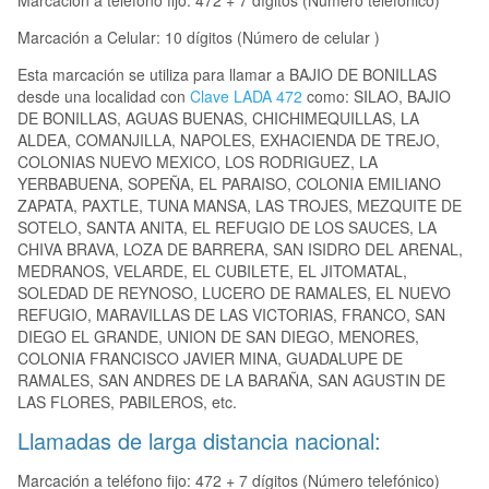
Marcación a teléfono fijo: 472 + 7 dígitos (Número telefónico)
Marcación a Celular: 10 dígitos (Número de celular )
Esta marcación se utiliza para llamar a BAJIO DE BONILLAS
desde una localidad con
Clave LADA 472
como: SILAO, BAJIO
DE BONILLAS, AGUAS BUENAS, CHICHIMEQUILLAS, LA
ALDEA, COMANJILLA, NAPOLES, EXHACIENDA DE TREJO,
COLONIAS NUEVO MEXICO, LOS RODRIGUEZ, LA
YERBABUENA, SOPEÑA, EL PARAISO, COLONIA EMILIANO
ZAPATA, PAXTLE, TUNA MANSA, LAS TROJES, MEZQUITE DE
SOTELO, SANTA ANITA, EL REFUGIO DE LOS SAUCES, LA
CHIVA BRAVA, LOZA DE BARRERA, SAN ISIDRO DEL ARENAL,
MEDRANOS, VELARDE, EL CUBILETE, EL JITOMATAL,
SOLEDAD DE REYNOSO, LUCERO DE RAMALES, EL NUEVO
REFUGIO, MARAVILLAS DE LAS VICTORIAS, FRANCO, SAN
DIEGO EL GRANDE, UNION DE SAN DIEGO, MENORES,
COLONIA FRANCISCO JAVIER MINA, GUADALUPE DE
RAMALES, SAN ANDRES DE LA BARAÑA, SAN AGUSTIN DE
LAS FLORES, PABILEROS, etc.
Llamadas de larga distancia nacional:
Marcación a teléfono fijo: 472 + 7 dígitos (Número telefónico)