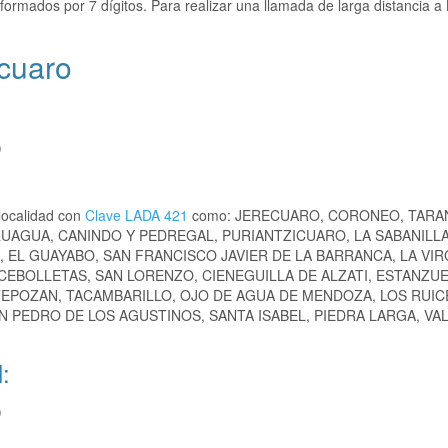
formados por 7 dígitos. Para realizar una llamada de larga distancia 
ecuaro
)
localidad con
Clave LADA 421
como: JERECUARO, CORONEO, TARA
RUAGUA, CANINDO Y PEDREGAL, PURIANTZICUARO, LA SABANILLA
, EL GUAYABO, SAN FRANCISCO JAVIER DE LA BARRANCA, LA VIR
 CEBOLLETAS, SAN LORENZO, CIENEGUILLA DE ALZATI, ESTANZU
TEPOZAN, TACAMBARILLO, OJO DE AGUA DE MENDOZA, LOS RUIC
N PEDRO DE LOS AGUSTINOS, SANTA ISABEL, PIEDRA LARGA, VAL
:
)