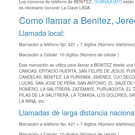
Los números de teléfono de BENITEZ,
GUANAJUATO
están 
es necesario conocer La Clave LADA.
Como llamar a Benitez, Jer
Llamada local:
Marcación a teléfono fijo: 421 + 7 dígitos (Número telefónico
Marcación a Celular: 10 dígitos (Número de celular )
Esta marcación se utiliza para llamar a BENITEZ desde una 
CANOAS, EPITACIO HUERTA, SAN FELIPE DE JESUS, PU
CANDELAS, BENITEZ, LA PURISIMA, JIMENEZ, OJO SECO
LUCAS, SAN JOSE DE PEÑA, SAN ANTONIO, EL SAUZ DE
ROMERO, LA SALITRERA, ZATEMAYE, PURUAGÜITA, EL 
PILAS DE LA SALITRERA, LA TOMASA, LOS DOLORES, SA
LA MINA, etc.
Llamadas de larga distancia nacional
Marcación a teléfono fijo: 421 + 7 dígitos (Número telefónico
Marcación a Celular: 10 dígitos (Número de celular )