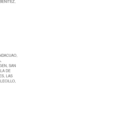
a BENITEZ,
NDACUAO,
,
GEN, SAN
ELA DE
ES, LAS
LECILLO,