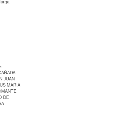
larga
E
 CAÑADA
N JUAN
SUS MARIA
ROMANTE,
O DE
SA