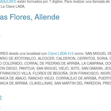
ANAJUATO
están formados por 7 dígitos. Para realizar una llamada de 
 La Clave LADA.
s Flores, Allende
)
LORES desde una localidad con
Clave LADA 415
como: SAN MIGUEL D
RIO DE ATOTONILCO, ALCOCER, CALDERON, CERRITOS, SORIA,
O COLORADO, CORRAL DE PIEDRAS DE ARRIBA, LA CAMPANA, DO
ON DIEGO, PANTOJA, SAN MIGUEL VIEJO, XOTE, SAN DAMIAN, JE
O FRANCISCO VILLA, FLORES DE BEGOÑA, DON FRANCISCO, NIG
ANCA DE ABAJO, RANCHO VIEJO, CORRALEJO DE ARRIBA, PUERT
LANCA DE ARRIBA, CLAVELLINAS, SAN MARTIN DEL PAREDON, PRE
:
)