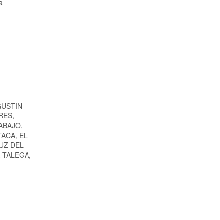
a
GUSTIN
RES,
ABAJO,
TACA, EL
UZ DEL
 TALEGA,