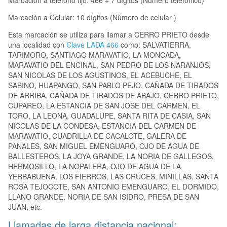
Marcación a teléfono fijo: 466 + 7 dígitos (Número telefónico)
Marcación a Celular: 10 dígitos (Número de celular )
Esta marcación se utiliza para llamar a CERRO PRIETO desde
una localidad con
Clave LADA 466
como: SALVATIERRA,
TARIMORO, SANTIAGO MARAVATIO, LA MONCADA,
MARAVATIO DEL ENCINAL, SAN PEDRO DE LOS NARANJOS,
SAN NICOLAS DE LOS AGUSTINOS, EL ACEBUCHE, EL
SABINO, HUAPANGO, SAN PABLO PEJO, CAÑADA DE TIRADOS
DE ARRIBA, CAÑADA DE TIRADOS DE ABAJO, CERRO PRIETO,
CUPAREO, LA ESTANCIA DE SAN JOSE DEL CARMEN, EL
TORO, LA LEONA, GUADALUPE, SANTA RITA DE CASIA, SAN
NICOLAS DE LA CONDESA, ESTANCIA DEL CARMEN DE
MARAVATIO, CUADRILLA DE CACALOTE, GALERA DE
PANALES, SAN MIGUEL EMENGUARO, OJO DE AGUA DE
BALLESTEROS, LA JOYA GRANDE, LA NORIA DE GALLEGOS,
HERMOSILLO, LA NOPALERA, OJO DE AGUA DE LA
YERBABUENA, LOS FIERROS, LAS CRUCES, MINILLAS, SANTA
ROSA TEJOCOTE, SAN ANTONIO EMENGUARO, EL DORMIDO,
LLANO GRANDE, NORIA DE SAN ISIDRO, PRESA DE SAN
JUAN, etc.
Llamadas de larga distancia nacional: