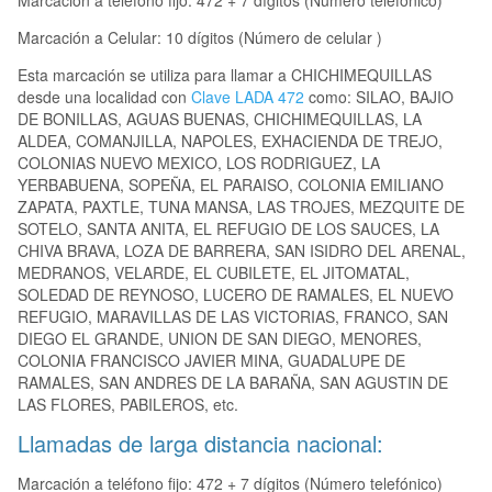
Marcación a teléfono fijo: 472 + 7 dígitos (Número telefónico)
Marcación a Celular: 10 dígitos (Número de celular )
Esta marcación se utiliza para llamar a CHICHIMEQUILLAS
desde una localidad con
Clave LADA 472
como: SILAO, BAJIO
DE BONILLAS, AGUAS BUENAS, CHICHIMEQUILLAS, LA
ALDEA, COMANJILLA, NAPOLES, EXHACIENDA DE TREJO,
COLONIAS NUEVO MEXICO, LOS RODRIGUEZ, LA
YERBABUENA, SOPEÑA, EL PARAISO, COLONIA EMILIANO
ZAPATA, PAXTLE, TUNA MANSA, LAS TROJES, MEZQUITE DE
SOTELO, SANTA ANITA, EL REFUGIO DE LOS SAUCES, LA
CHIVA BRAVA, LOZA DE BARRERA, SAN ISIDRO DEL ARENAL,
MEDRANOS, VELARDE, EL CUBILETE, EL JITOMATAL,
SOLEDAD DE REYNOSO, LUCERO DE RAMALES, EL NUEVO
REFUGIO, MARAVILLAS DE LAS VICTORIAS, FRANCO, SAN
DIEGO EL GRANDE, UNION DE SAN DIEGO, MENORES,
COLONIA FRANCISCO JAVIER MINA, GUADALUPE DE
RAMALES, SAN ANDRES DE LA BARAÑA, SAN AGUSTIN DE
LAS FLORES, PABILEROS, etc.
Llamadas de larga distancia nacional:
Marcación a teléfono fijo: 472 + 7 dígitos (Número telefónico)