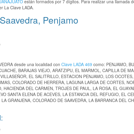
UANAJUATO
están formados por 7 dígitos. Para realizar una llamada d
r La Clave LADA.
 Saavedra, Penjamo
)
AVEDRA desde una localidad con
Clave LADA 469
como: PENJAMO, B
ACUACHE, BARAJAS VIEJO, ARATZIPU, EL MARMOL, CAPILLA DE M
VILLASEÑOR, EL SALITRILLO, ESTACION PENJAMO, LOS OCOTES,
NIMAS, COLORADO DE HERRERA, LAGUNA LARGA DE CORTES, NO
O, HACIENDA DEL CARMEN, TROJES DE PAUL, LA ROSA, EL GUAY
VO SANTA ELENA DE ACEVES, LA ESTANCIA DEL REFUGIO, EL CE
, LA GRANJENA, COLORADO DE SAAVEDRA, LA BARRANCA DEL CH
:
)