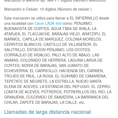
Marcación a teléfono fijo: 469 + 7 dígitos (Número telefónico)
Marcación a Celular: 10 dígitos (Número de celular )
Esta marcación se utiliza para llamar a EL INFIERNILLO desde
una localidad con
Clave LADA 469
como: PENJAMO,
BUENAVISTA DE CORTES, AGUA TIBIA DE AYALA, LA
ATARJEA, EL TLACUACHE, BARAJAS VIEJO, ARATZIPU, EL
MARMOL, CAPILLA DE MARQUEZ, COLONIA MORELOS,
CERRITOS BLANCOS, CASTILLO DE VILLASEÑOR, EL
SALITRILLO, ESTACION PENJAMO, LOS OCOTES,
CORRALEJO DE HIDALGO, PALO ALTO DE ABAJO, LAS
ANIMAS, COLORADO DE HERRERA, LAGUNA LARGA DE
CORTES, NORIA DE BARAJAS, SAN JUANITO DE
ECHEVERRIA, EL CARRICILLO, HACIENDA DEL CARMEN,
TROJES DE PAUL, LA ROSA, EL GUAYABO DE CAMARENA,
TEPETATE DE NEGRETE, LA ESTRELLA, NUEVO SANTA
ELENA DE ACEVES, LA ESTANCIA DEL REFUGIO, EL CERRO,
LOMITA DE ACEVES, POTREROS, POTRERILLOS DEL RIO, LA
GRANJENA, COLORADO DE SAAVEDRA, LA BARRANCA DEL
CHILAR, ZAPOTE DE BARAJAS, LA CALLE, etc.
Llamadas de larga distancia nacional: