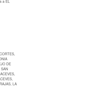
ia a EL
 CORTES,
ONIA
EJO DE
 SAN
 ACEVES,
ACEVES,
RAJAS, LA