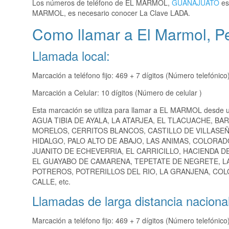
Los números de teléfono de EL MARMOL,
GUANAJUATO
es
MARMOL, es necesario conocer La Clave LADA.
Como llamar a El Marmol, 
Llamada local:
Marcación a teléfono fijo: 469 + 7 dígitos (Número telefónico
Marcación a Celular: 10 dígitos (Número de celular )
Esta marcación se utiliza para llamar a EL MARMOL desde 
AGUA TIBIA DE AYALA, LA ATARJEA, EL TLACUACHE, BA
MORELOS, CERRITOS BLANCOS, CASTILLO DE VILLASEÑ
HIDALGO, PALO ALTO DE ABAJO, LAS ANIMAS, COLORA
JUANITO DE ECHEVERRIA, EL CARRICILLO, HACIENDA D
EL GUAYABO DE CAMARENA, TEPETATE DE NEGRETE, LA
POTREROS, POTRERILLOS DEL RIO, LA GRANJENA, COL
CALLE, etc.
Llamadas de larga distancia nacional
Marcación a teléfono fijo: 469 + 7 dígitos (Número telefónico