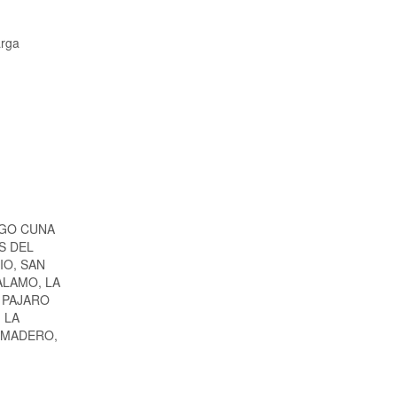
arga
LGO CUNA
S DEL
IO, SAN
ALAMO, LA
L PAJARO
 LA
. MADERO,