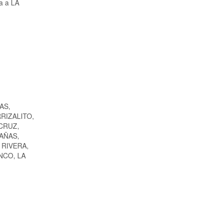
ia a LA
AS,
RIZALITO,
CRUZ,
AÑAS,
 RIVERA,
NCO, LA