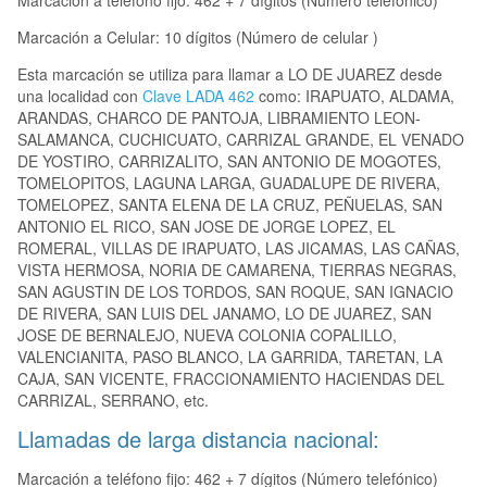
Marcación a teléfono fijo: 462 + 7 dígitos (Número telefónico)
Marcación a Celular: 10 dígitos (Número de celular )
Esta marcación se utiliza para llamar a LO DE JUAREZ desde
una localidad con
Clave LADA 462
como: IRAPUATO, ALDAMA,
ARANDAS, CHARCO DE PANTOJA, LIBRAMIENTO LEON-
SALAMANCA, CUCHICUATO, CARRIZAL GRANDE, EL VENADO
DE YOSTIRO, CARRIZALITO, SAN ANTONIO DE MOGOTES,
TOMELOPITOS, LAGUNA LARGA, GUADALUPE DE RIVERA,
TOMELOPEZ, SANTA ELENA DE LA CRUZ, PEÑUELAS, SAN
ANTONIO EL RICO, SAN JOSE DE JORGE LOPEZ, EL
ROMERAL, VILLAS DE IRAPUATO, LAS JICAMAS, LAS CAÑAS,
VISTA HERMOSA, NORIA DE CAMARENA, TIERRAS NEGRAS,
SAN AGUSTIN DE LOS TORDOS, SAN ROQUE, SAN IGNACIO
DE RIVERA, SAN LUIS DEL JANAMO, LO DE JUAREZ, SAN
JOSE DE BERNALEJO, NUEVA COLONIA COPALILLO,
VALENCIANITA, PASO BLANCO, LA GARRIDA, TARETAN, LA
CAJA, SAN VICENTE, FRACCIONAMIENTO HACIENDAS DEL
CARRIZAL, SERRANO, etc.
Llamadas de larga distancia nacional:
Marcación a teléfono fijo: 462 + 7 dígitos (Número telefónico)