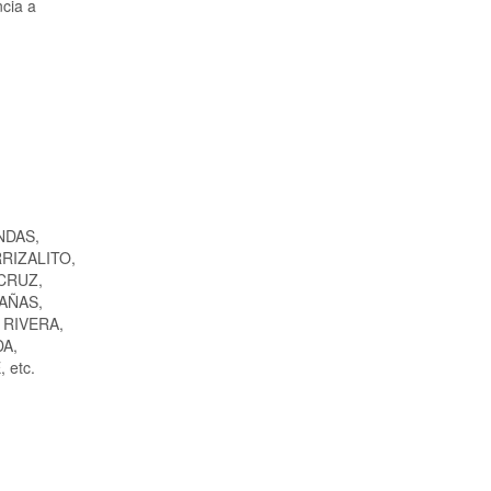
ncia a
NDAS,
RIZALITO,
CRUZ,
AÑAS,
 RIVERA,
DA,
 etc.