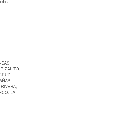
ncia a
NDAS,
RIZALITO,
CRUZ,
AÑAS,
 RIVERA,
NCO, LA