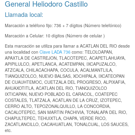
General Heliodoro Castillo
Llamada local:
Marcación a teléfono fijo: 736 + 7 dígitos (Número telefónico)
Marcación a Celular: 10 dígitos (Número de celular )
Esta marcación se utiliza para llamar a ACATLAN DEL RIO desde
una localidad con
Clave LADA 736
como: TELOLOAPAN,
APAXTLA DE CASTREJON, TLACOTEPEC, ACAPETLAHUAYA,
APIPILULCO, APETLANCA, ACATEMPAN, IXCAPUZALCO,
ATZCALA, CHILACACHAPA, COCULA, ACALMANTLILA,
TIANQUIZOLCO, NUEVO BALSAS, XOCHIPALA, IXCATEOPAN
DE CUAUHTEMOC, CUETZALA DEL PROGRESO, ALPIXAFIA,
AHUAXOTITLA, ACATLAN DEL RIO, TIANQUIZOLCO
IXTICAPAN, NUEVO POBLADO EL CARACOL, COATEPEC
COSTALES, TLATZALA, ACATLAN DE LA CRUZ, IZOTEPEC,
CERRO ALTO, TEPOZONALQUILLO, LA CONCORDIA,
CACALOTEPEC, SAN MARTIN PACHIVIA, TONALAPA DEL RIO,
CHAPULTEPEC, TEHUIXTLA, CHAPA, VERDE RICO,
ZACATLANCILLO, CACAHUATLAN, TONALCUAL, LOS SAUCES,
etc.