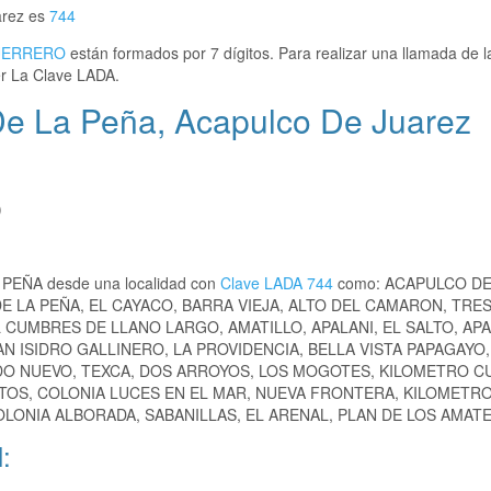
arez es
744
ERRERO
están formados por 7 dígitos. Para realizar una llamada de l
r La Clave LADA.
De La Peña, Acapulco De Juarez
)
A PEÑA desde una localidad con
Clave LADA 744
como: ACAPULCO DE
 LA PEÑA, EL CAYACO, BARRA VIEJA, ALTO DEL CAMARON, TRES
 CUMBRES DE LLANO LARGO, AMATILLO, APALANI, EL SALTO, AP
 ISIDRO GALLINERO, LA PROVIDENCIA, BELLA VISTA PAPAGAYO,
IDO NUEVO, TEXCA, DOS ARROYOS, LOS MOGOTES, KILOMETRO C
RTOS, COLONIA LUCES EN EL MAR, NUEVA FRONTERA, KILOMETR
LONIA ALBORADA, SABANILLAS, EL ARENAL, PLAN DE LOS AMATES
: