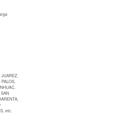
arga
 JUAREZ,
 PALOS,
ANHUAC,
 SAN
UARENTA,
O
, etc.