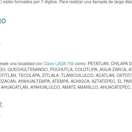
O
están formados por 7 dígitos. Para realizar una llamada de larga dist
go
)
esde una localidad con
Clave LADA 756
como: PETATLAN, CHILAPA 
GO, QUECHULTENANGO, POCHUTLA, COLOTLIPA, AGUA ZARCA, AT
ITLAN, TECOLAPA, ZITLALA, TLANICUILULCO, ACATLAN, OXTOTI
ZACAN, AYAHUALTEMPA, ATEMPA, ACHIGCA, AZTATEPEC, EL PAR
, AHUACATLAN, AYAHUALULCO, AMATE AMARILLO, AHUACATEPEC,
:
)