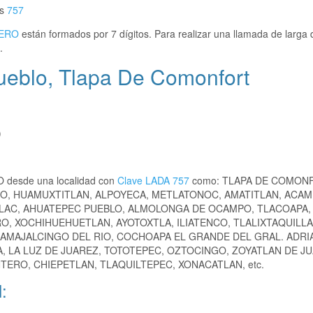
es
757
ERO
están formados por 7 dígitos. Para realizar una llamada de larga 
.
ueblo, Tlapa De Comonfort
)
O desde una localidad con
Clave LADA 757
como: TLAPA DE COMON
O, HUAMUXTITLAN, ALPOYECA, METLATONOC, AMATITLAN, ACAM
ALAC, AHUATEPEC PUEBLO, ALMOLONGA DE OCAMPO, TLACOAPA,
O, XOCHIHUEHUETLAN, AYOTOXTLA, ILIATENCO, TLALIXTAQUILLA
AMAJALCINGO DEL RIO, COCHOAPA EL GRANDE DEL GRAL. ADRI
, LA LUZ DE JUAREZ, TOTOTEPEC, OZTOCINGO, ZOYATLAN DE JU
ERO, CHIEPETLAN, TLAQUILTEPEC, XONACATLAN, etc.
: