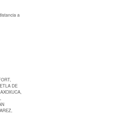
distancia a
FORT,
ETLA DE
 AXOXUCA,
,
AN
AREZ,