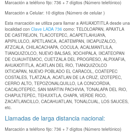
Marcación a teléfono fijo: 736 + 7 dígitos (Número telefónico)
Marcación a Celular: 10 dígitos (Número de celular )
Esta marcación se utiliza para llamar a AHUAXOTITLA desde una
localidad con
Clave LADA 736
como: TELOLOAPAN, APAXTLA
DE CASTREJON, TLACOTEPEC, ACAPETLAHUAYA,
APIPILULCO, APETLANCA, ACATEMPAN, IXCAPUZALCO,
ATZCALA, CHILACACHAPA, COCULA, ACALMANTLILA,
TIANQUIZOLCO, NUEVO BALSAS, XOCHIPALA, IXCATEOPAN
DE CUAUHTEMOC, CUETZALA DEL PROGRESO, ALPIXAFIA,
AHUAXOTITLA, ACATLAN DEL RIO, TIANQUIZOLCO
IXTICAPAN, NUEVO POBLADO EL CARACOL, COATEPEC
COSTALES, TLATZALA, ACATLAN DE LA CRUZ, IZOTEPEC,
CERRO ALTO, TEPOZONALQUILLO, LA CONCORDIA,
CACALOTEPEC, SAN MARTIN PACHIVIA, TONALAPA DEL RIO,
CHAPULTEPEC, TEHUIXTLA, CHAPA, VERDE RICO,
ZACATLANCILLO, CACAHUATLAN, TONALCUAL, LOS SAUCES,
etc.
Llamadas de larga distancia nacional:
Marcación a teléfono fijo: 736 + 7 dígitos (Número telefónico)