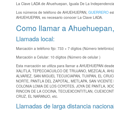
La Clave LADA de Ahuehuepan, Iguala De La Independenci
Los números de teléfono de AHUEHUEPAN,
GUERRERO
est
AHUEHUEPAN, es necesario conocer La Clave LADA.
Como llamar a Ahuehuepan,
Llamada local:
Marcación a teléfono fijo: 733 + 7 dígitos (Número telefónico
Marcación a Celular: 10 dígitos (Número de celular )
Esta marcación se utiliza para llamar a AHUEHUEPAN desde
XALITLA, TEPECOACUILCO DE TRUJANO, MEZCALA, AH
ALVAREZ, SAN MIGUEL TECUICIAPAN, TUXPAN, EL CRU
NORTE, PANTLA DEL ZAPOTAL, METLAPA, SAN VICENTE 
COLONIA LOMA DE LOS COYOTES, JOYA DE PANTLA, XOC
RINCON DE LA COCINA, TECUEXCONTITLAN, CUEXCONT
CRUZ, EL NARANJO, etc.
Llamadas de larga distancia nacional