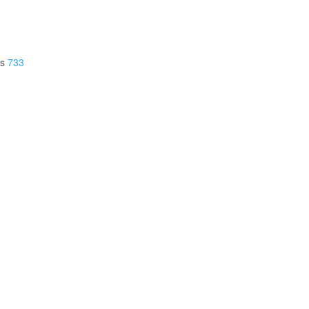
es
733