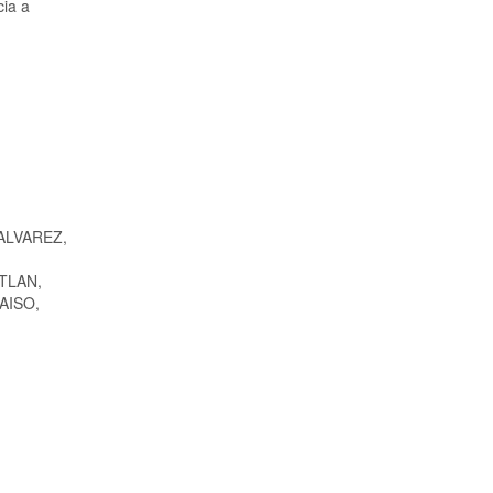
cia a
ALVAREZ,
TLAN,
AISO,