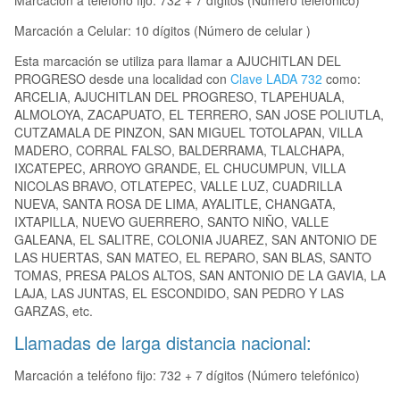
Marcación a teléfono fijo: 732 + 7 dígitos (Número telefónico)
Marcación a Celular: 10 dígitos (Número de celular )
Esta marcación se utiliza para llamar a AJUCHITLAN DEL
PROGRESO desde una localidad con
Clave LADA 732
como:
ARCELIA, AJUCHITLAN DEL PROGRESO, TLAPEHUALA,
ALMOLOYA, ZACAPUATO, EL TERRERO, SAN JOSE POLIUTLA,
CUTZAMALA DE PINZON, SAN MIGUEL TOTOLAPAN, VILLA
MADERO, CORRAL FALSO, BALDERRAMA, TLALCHAPA,
IXCATEPEC, ARROYO GRANDE, EL CHUCUMPUN, VILLA
NICOLAS BRAVO, OTLATEPEC, VALLE LUZ, CUADRILLA
NUEVA, SANTA ROSA DE LIMA, AYALITLE, CHANGATA,
IXTAPILLA, NUEVO GUERRERO, SANTO NIÑO, VALLE
GALEANA, EL SALITRE, COLONIA JUAREZ, SAN ANTONIO DE
LAS HUERTAS, SAN MATEO, EL REPARO, SAN BLAS, SANTO
TOMAS, PRESA PALOS ALTOS, SAN ANTONIO DE LA GAVIA, LA
LAJA, LAS JUNTAS, EL ESCONDIDO, SAN PEDRO Y LAS
GARZAS, etc.
Llamadas de larga distancia nacional:
Marcación a teléfono fijo: 732 + 7 dígitos (Número telefónico)