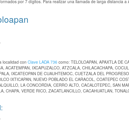
formados por 7 dígitos. Para realizar una llamada de larga distancia a
loloapan
)
a localidad con
Clave LADA 736
como: TELOLOAPAN, APAXTLA DE C
A, ACATEMPAN, IXCAPUZALCO, ATZCALA, CHILACACHAPA, COCUL
IPALA, IXCATEOPAN DE CUAUHTEMOC, CUETZALA DEL PROGRESO
IZOLCO IXTICAPAN, NUEVO POBLADO EL CARACOL, COATEPEC COS
ALQUILLO, LA CONCORDIA, CERRO ALTO, CACALOTEPEC, SAN MA
LA, CHAPA, VERDE RICO, ZACATLANCILLO, CACAHUATLAN, TONAL
:
)