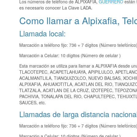
Los números de teléfono de ALPIXAFIA,
GUERRERO
están 
es necesario conocer La Clave LADA.
Como llamar a Alpixafia, Te
Llamada local:
Marcación a teléfono fijo: 736 + 7 dígitos (Número telefónico
Marcación a Celular: 10 dígitos (Número de celular )
Esta marcación se utiliza para llamar a ALPIXAFIA desde un
TLACOTEPEC, ACAPETLAHUAYA, APIPILULCO, APETLANC
ACALMANTLILA, TIANQUIZOLCO, NUEVO BALSAS, XOCH
ALPIXAFIA, AHUAXOTITLA, ACATLAN DEL RIO, TIANQU
TLATZALA, ACATLAN DE LA CRUZ, IZOTEPEC, TEPOZON
PACHIVIA, TONALAPA DEL RIO, CHAPULTEPEC, TEHUIXT
SAUCES, etc.
Llamadas de larga distancia nacional
Marcación a teléfono fijo: 736 + 7 dígitos (Número telefónico
Marcación a Celular: 10 dígitos (Número de celular )