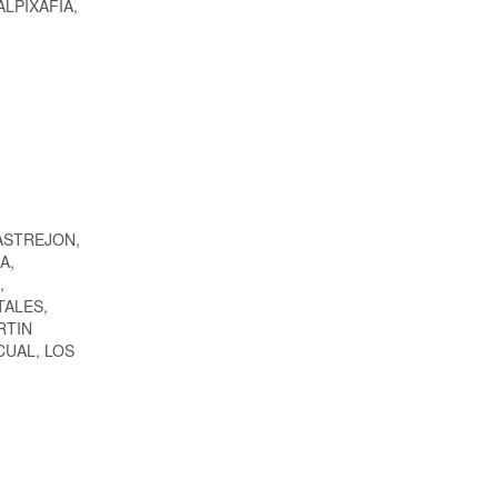
 ALPIXAFIA,
ASTREJON,
A,
,
TALES,
RTIN
CUAL, LOS