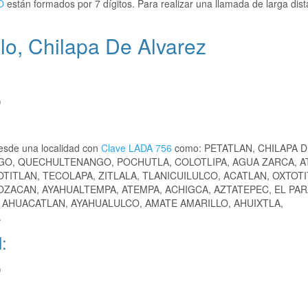
O
están formados por 7 dígitos. Para realizar una llamada de larga dist
lo, Chilapa De Alvarez
)
esde una localidad con
Clave LADA 756
como: PETATLAN, CHILAPA 
GO, QUECHULTENANGO, POCHUTLA, COLOTLIPA, AGUA ZARCA, AT
ITLAN, TECOLAPA, ZITLALA, TLANICUILULCO, ACATLAN, OXTOTI
ZACAN, AYAHUALTEMPA, ATEMPA, ACHIGCA, AZTATEPEC, EL PAR
 AHUACATLAN, AYAHUALULCO, AMATE AMARILLO, AHUIXTLA,
.
:
)