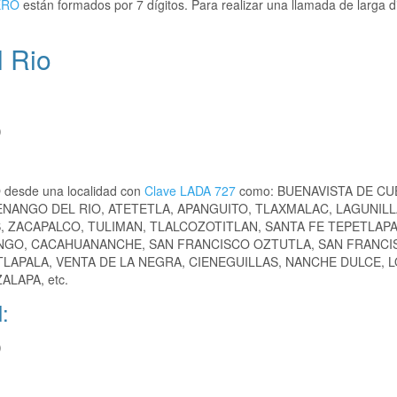
ERO
están formados por 7 dígitos. Para realizar una llamada de larga d
 Rio
)
 desde una localidad con
Clave LADA 727
como: BUENAVISTA DE CU
ENANGO DEL RIO, ATETETLA, APANGUITO, TLAXMALAC, LAGUNILL
S, ZACAPALCO, TULIMAN, TLALCOZOTITLAN, SANTA FE TEPETLAPA
ANGO, CACAHUANANCHE, SAN FRANCISCO OZTUTLA, SAN FRANCI
LAPALA, VENTA DE LA NEGRA, CIENEGUILLAS, NANCHE DULCE, 
LAPA, etc.
:
)