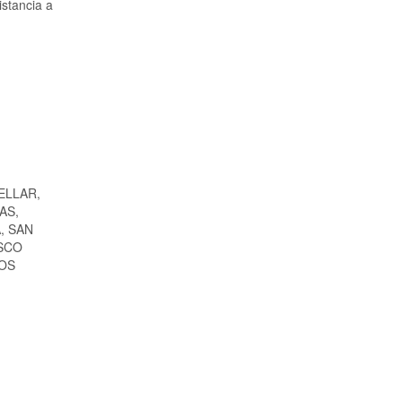
istancia a
ELLAR,
AS,
, SAN
SCO
LOS